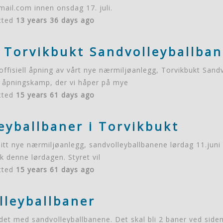
ail.com innen onsdag 17. juli.
tted
13 years 36 days ago
v Torvikbukt Sandvolleyballban
t offisiell åpning av vårt nye nærmiljøanlegg, Torvikbukt Sand
 åpningskamp, der vi håper på mye
tted
15 years 61 days ago
eyballbaner i Torvikbukt
 sitt nye nærmiljøanlegg, sandvolleyballbanene lørdag 11.juni
 denne lørdagen. Styret vil
tted
15 years 61 days ago
lleyballbaner
eidet med sandvolleyballbanene. Det skal bli 2 baner ved sid