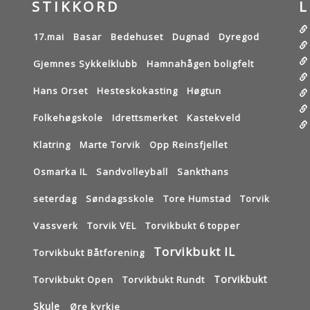
STIKKORD
17.mai
Basar
Bedehuset
Dugnad
Dyregod
Gjemnes Sykkelklubb
Hamnahågen boligfelt
Hans Orset
Hesteskokasting
Høgtun
Folkehøgskole
Idrettsmerket
Kastekveld
Klatring
Marte Torvik
Opp Reinsfjellet
Osmarka IL
Sandvolleyball
Sankthans
seterdag
Søndagsskole
Tore Humstad
Torvik
Vassverk
Torvik VEL
Torvikbukt 6 topper
Torvikbukt IL
Torvikbukt Båtforening
Torvikbukt
Torvikbukt Open
Torvikbukt Rundt
Skule
Øre kyrkje