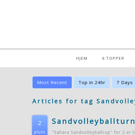
HJEM
6 TOPPER
Most Recent
Top in 24hr
7 Days
Articles for tag Sandvolle
Sandvolleyballturn
2
pluss
"Sahara Sandvolleyballcup" for 2-er l