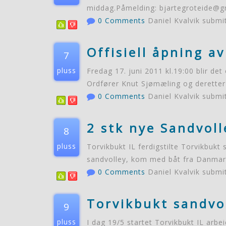
middag.Påmelding: bjartegroteide@gm
0 Comments
Daniel Kvalvik submi
Offisiell åpning a
7
pluss
Fredag 17. juni 2011 kl.19:00 blir de
Ordfører Knut Sjømæling og deretter
0 Comments
Daniel Kvalvik submi
2 stk nye Sandvoll
8
pluss
Torvikbukt IL ferdigstilte Torvikbukt
sandvolley, kom med båt fra Danmark
0 Comments
Daniel Kvalvik submi
Torvikbukt sandvo
9
pluss
I dag 19/5 startet Torvikbukt IL arb