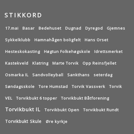
STIKKORD
17.mai
Basar
Bedehuset
Dugnad
Dyregod
Gjemnes
Sykkelklubb
Hamnahågen boligfelt
Hans Orset
Hesteskokasting
Høgtun Folkehøgskole
Idrettsmerket
Kastekveld
Klatring
Marte Torvik
Opp Reinsfjellet
Osmarka IL
Sandvolleyball
Sankthans
seterdag
Søndagsskole
Tore Humstad
Torvik Vassverk
Torvik
VEL
Torvikbukt 6 topper
Torvikbukt Båtforening
Torvikbukt IL
Torvikbukt Open
Torvikbukt Rundt
Torvikbukt Skule
Øre kyrkje