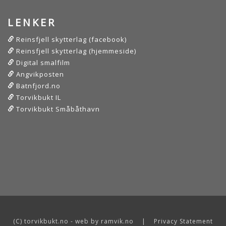
LENKER
Reinsfjell skytterlag (facebook)
Reinsfjell skytterlag (hjemmeside)
Digital smalfilm
Angvikposten
Batnfjord.no
Torvikbukt IL
Torvikbukt Småbåthavn
(C) torvikbukt.no - web by ramvik.no
|
Privacy Statement