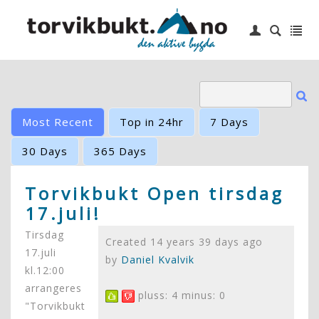
|
Login
Hjem
6 topper
Idrettslag
Most Recent
Top in 24hr
7 Days
Småbåthavn
30 Days
365 Days
Barneskole
Torvikbukt Open tirsdag
17.juli!
Kontakt oss
Tirsdag
Created 14 years 39 days ago
17.juli
by
Daniel Kvalvik
kl.12:00
arrangeres
pluss: 4 minus: 0
"Torvikbukt