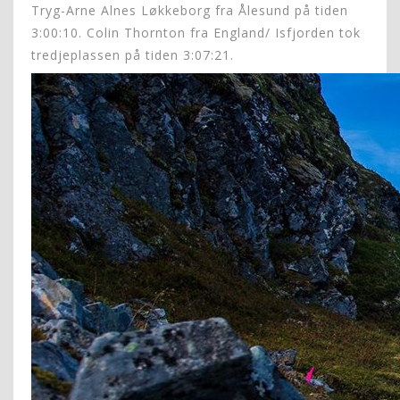
Tryg-Arne Alnes Løkkeborg fra Ålesund på tiden
3:00:10. Colin Thornton fra England/ Isfjorden tok
tredjeplassen på tiden 3:07:21.