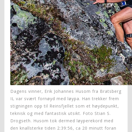
Dagens vinner, Erik Johannes Husom fra Bratsberg
IL var svært fornøyd med løypa. Han trekker frem
stigningen opp til Reinsfjellet som et høydepunkt,
teknisk og med fantastisk utsikt. Foto Stian S.
Drogseth. Husom tok dermed løyperekord med
den knallsterke tiden 2:39:56, ca 20 minutt foran