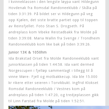
I kvinneklassen i den lengste løypa vant Hildegunn
Hovdenak fra Romsdal Randoneeklubb / Skåla på
tiden 3:31:39. På bildet ser vi Hildegunn på veg
opp Kjølen, det siste bratte partiet opp til toppen
av Reinsfjellet. Foto Stian S. Drogseth. På
andreplass kom Vibeke Reistadbakk fra Molde på
tiden 3:39:08. Maria Wallin fra Sverige / Trondheim
Randoneeklubb kom like bak på tiden 3:39:26.
Junior 13K & 1050hm
Ida Brakstad Orset fra Molde Randoneeklubb vant
juniorklassen på tiden 1:44:58. Ida vant dermed
Norgescupen i fjelløp sammenlagt i tillegg til å
vinne Møre- Fjell og motbakkecup. Ida ble 15.000
kr rikere etter seieren i Torvikbukt. Ingfrid Klokset
Romsdal Randoneeklubb / Vestnes kom på
andreplass på tiden 1:47:20, og tredjeplassen gikk
til Linn Farstad fra Molde på tiden 1:52:51.