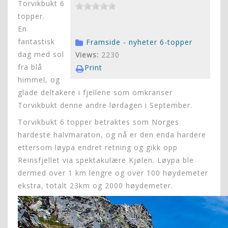
Torvikbukt 6
topper.
En
fantastisk
Framside - nyheter
6-topper
dag med sol
Views:
2230
fra blå
Print
himmel, og
glade deltakere i fjellene som omkranser
Torvikbukt denne andre lørdagen i September.
Torvikbukt 6 topper betraktes som Norges
hardeste halvmaraton, og nå er den enda hardere
ettersom løypa endret retning og gikk opp
Reinsfjellet via spektakulære Kjølen. Løypa ble
dermed over 1 km lengre og over 100 høydemeter
ekstra, totalt 23km og 2000 høydemeter.