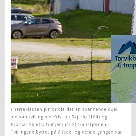
I herreklassen junior ble det en spennende duell
mellom tvillingene Kristian Skjeflo (104) og
Bjørnar Skjeflo Unhjem (102) fra Isfjorden.
Tvillingene byttet på å lede, og denne gangen var