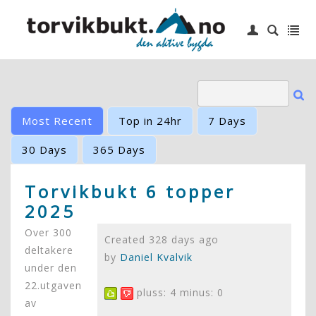
|
Login
Hjem
6 topper
Idrettslag
Most Recent
Top in 24hr
7 Days
Småbåthavn
30 Days
365 Days
Barneskole
Torvikbukt 6 topper
2025
Kontakt oss
Over 300
Created 328 days ago
deltakere
by
Daniel Kvalvik
under den
22.utgaven
pluss: 4 minus: 0
av