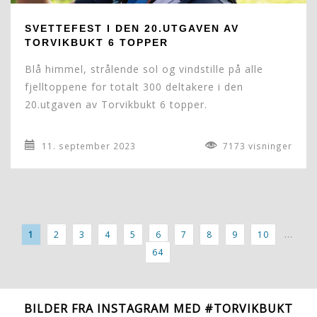
SVETTEFEST I DEN 20.UTGAVEN AV
TORVIKBUKT 6 TOPPER
Blå himmel, strålende sol og vindstille på alle
fjelltoppene for totalt 300 deltakere i den
20.utgaven av Torvikbukt 6 topper.
11. september 2023
7173 visninger
...
1
2
3
4
5
6
7
8
9
10
64
BILDER FRA INSTAGRAM MED #TORVIKBUKT