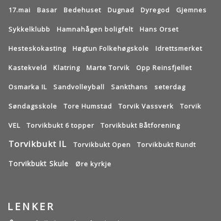
17.mai
Basar
Bedehuset
Dugnad
Dyregod
Gjemnes
Sykkelklubb
Hamnahågen boligfelt
Hans Orset
Hesteskokasting
Høgtun Folkehøgskole
Idrettsmerket
Kastekveld
Klatring
Marte Torvik
Opp Reinsfjellet
Osmarka IL
Sandvolleyball
Sankthans
seterdag
Søndagsskole
Tore Humstad
Torvik Vassverk
Torvik
VEL
Torvikbukt 6 topper
Torvikbukt Båtforening
Torvikbukt IL
Torvikbukt Open
Torvikbukt Rundt
Torvikbukt Skule
Øre kyrkje
LENKER