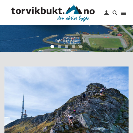
|
Login
Hjem
6 topper
Idrettslag
Småbåthavn
Barneskole
Kontakt oss