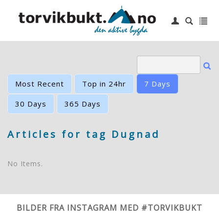
|
Login
Hjem
6 topper
Idrettslag
Most Recent
Top in 24hr
7 Days
Småbåthavn
30 Days
365 Days
Barneskole
Articles for tag Dugnad
Kontakt oss
No Items.
BILDER FRA INSTAGRAM MED #TORVIKBUKT