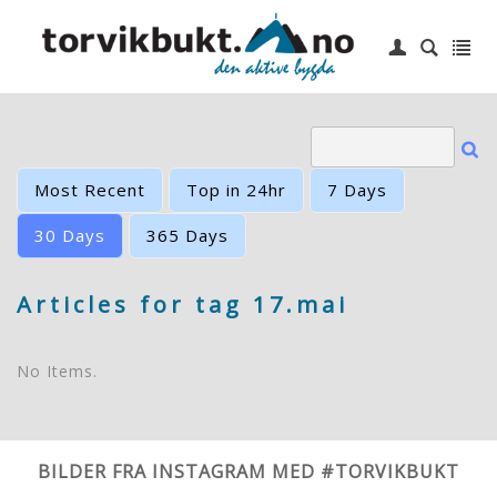
|
Login
Hjem
6 topper
Idrettslag
Most Recent
Top in 24hr
7 Days
Småbåthavn
30 Days
365 Days
Barneskole
Articles for tag 17.mai
Kontakt oss
No Items.
BILDER FRA INSTAGRAM MED #TORVIKBUKT